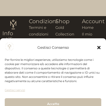
Condizioni
Shop
Account
Termini e
Gold
Home
Info
condizioni
Collection
Il mio
utili
Modalità di
Kandisky
Account
Montanaro
Gestisci Consenso
pagamento
Collection
Carrello
Savino
Spedizioni
Ceramic
Prodotti
P. iva:
Per fornire le migliori esperienze, utilizziamo tecnologie come i
Recesso
Collection
Newsletter
cookie per memorizzare e/o accedere alle informazioni del
00523300762
Privacy
Wedding
dispositivo. Il consenso a queste tecnologie ci permetterà di
elaborare dati come il comportamento di navigazione o ID unici su
online
Collection
Zona P.a.i.p.
questo sito. Non acconsentire o ritirare il consenso può influire
Vai al Sito
Gift box
negativamente su alcune caratteristiche e funzioni.
85026,
Palazzo San
Gestisci servizi
Gervasio
(PZ)
Accetta