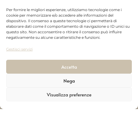
autorizzazione e relativo
Per fornire le migliori esperienze, utilizziamo tecnologie come i
documento di reso (entro 24h); nel
cookie per memorizzare e/o accedere alle informazioni del
dispositivo. Il consenso a queste tecnologie ci permetterà di
caso fosse necessario, verranno
elaborare dati come il comportamento di navigazione o ID unici su
richieste ulteriori informazioni.
questo sito. Non acconsentire o ritirare il consenso può influire
negativamente su alcune caratteristiche e funzioni.
In ogni caso, il Cliente dovrà rendere gli
Gestisci servizi
articoli integri, non utilizzati, con il loro
imballaggio originale e, per una migliore
Accetta
gestione del reso da parte di
OLIO
MONTANARO
, allegando il modulo di
Nega
Ritorno ricevuto per e mail ed
Visualizza preferenze
interamente compilato.
Il Cliente può esercitare il diritto di
recesso inviando una email ad
info@montanaro1938.com
– Invio del
solo Modulo di Recesso (senza la merce,