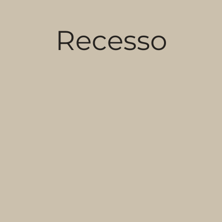
R
e
c
e
s
s
o