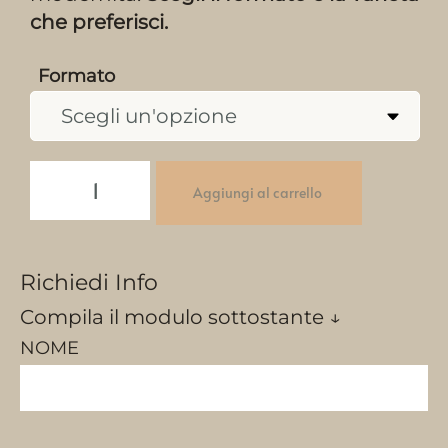
che preferisci.
Formato
Aggiungi al carrello
Richiedi Info
Compila il modulo sottostante ↓
NOME