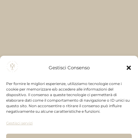
Gestisci Consenso
Condizioni
Shop
Account
Per fornire le migliori esperienze, utilizziamo tecnologie come i
cookie per memorizzare e/o accedere alle informazioni del
Termini e
Gold
Home
dispositivo. Il consenso a queste tecnologie ci permetterà di
Info
condizioni
Collection
Il mio
elaborare dati come il comportamento di navigazione o ID unici su
utili
questo sito. Non acconsentire o ritirare il consenso può influire
Modalità di
Kandisky
Account
negativamente su alcune caratteristiche e funzioni.
Montanaro
pagamento
Collection
Carrello
Savino
Gestisci servizi
Spedizioni
Ceramic
Prodotti
P. iva:
Recesso
Collection
Newsletter