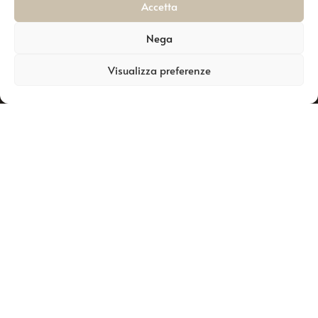
Accetta
00523300762
Privacy
Wedding
online
Collection
Zona P.a.i.p.
Nega
Vai al Sito
Gift box
85026,
Visualizza preferenze
Palazzo San
Gervasio
(PZ)
Tell:
+39 320
285 3531
Contatti