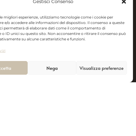
Gestisci Consenso
ollection
Il mio Account
llection
Carrello
 le migliori esperienze, utilizziamo tecnologie come i cookie per
 e/o accedere alle informazioni del dispositivo. Il consenso a queste
llection
Prodotti
 ci permetterà di elaborare dati come il comportamento di
Newsletter
 o ID unici su questo sito. Non acconsentire o ritirare il consenso può
gativamente su alcune caratteristiche e funzioni.
vizi
ccetta
Nega
Visualizza preferenze