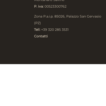
P. iva:
00523300762
Zona P.a.i.p. 85026, Palazzo San Gervasio
(PZ)
Tell:
+39 320 285 3531
Contatti