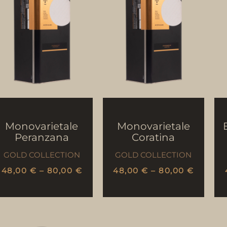
Monovarietale
Monovarietale
Peranzana
Coratina
GOLD COLLECTION
GOLD COLLECTION
48,00
€
–
80,00
€
48,00
€
–
80,00
€