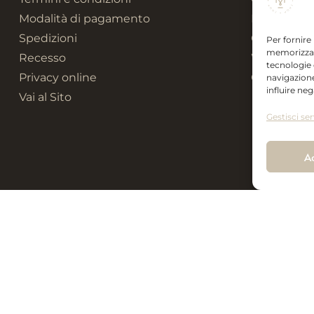
Modalità di pagamento
Kandisky C
Spedizioni
Ceramic Co
Per fornire
memorizzare
Recesso
Wedding Co
tecnologie
Privacy online
Gift box
navigazione
influire ne
Vai al Sito
Gestisci ser
A