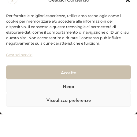
Spedizioni
Ceramic
Prodotti
P. iva:
Recesso
Collection
Newsletter
Per fornire le migliori esperienze, utilizziamo tecnologie come i
00523300762
Privacy
Wedding
cookie per memorizzare e/o accedere alle informazioni del
online
Collection
dispositivo. Il consenso a queste tecnologie ci permetterà di
Zona P.a.i.p.
elaborare dati come il comportamento di navigazione o ID unici su
Vai al Sito
Gift box
85026,
questo sito. Non acconsentire o ritirare il consenso può influire
negativamente su alcune caratteristiche e funzioni.
Palazzo San
Gervasio
Gestisci servizi
(PZ)
Accetta
Tell:
+39 320
285 3531
Nega
Contatti
Visualizza preferenze
Adimark.it ©
Realizzazione siti e-commerce