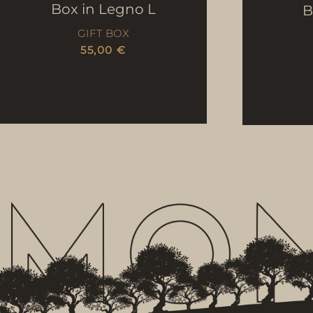
Box in Legno L
B
GIFT BOX
55,00
€