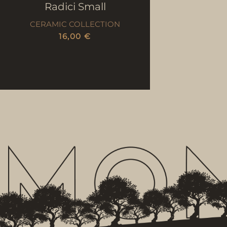
Radici Small
CERAMIC COLLECTION
16,00
€