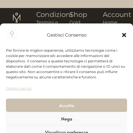
Condizioni
Shop
Account
Termini e
Gold
Home
Info
condizioni
Collection
Il mio
Gestisci Consenso
utili
Modalità di
Kandisky
Account
Montanaro
pagamento
Collection
Carrello
Per fornire le migliori esperienze, utilizziamo tecnologie come i
Savino
Spedizioni
Ceramic
Prodotti
cookie per memorizzare e/o accedere alle informazioni del
dispositivo. Il consenso a queste tecnologie ci permetterà di
P. iva:
Recesso
Collection
Newsletter
elaborare dati come il comportamento di navigazione o ID unici su
00523300762
questo sito. Non acconsentire o ritirare il consenso può influire
Privacy
Wedding
negativamente su alcune caratteristiche e funzioni.
online
Collection
Zona P.a.i.p.
Gestisci servizi
Vai al Sito
Gift box
85026,
Palazzo San
Accetta
Gervasio
(PZ)
Nega
Tell:
+39 320
Visualizza preferenze
285 3531