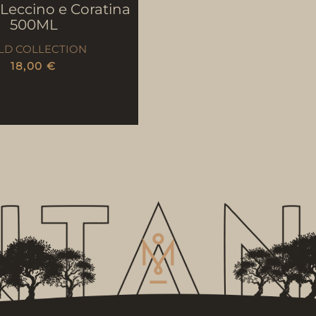
 Leccino e Coratina
500ML
LD COLLECTION
18,00
€