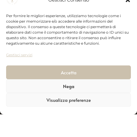
Spedizioni
Ceramic
Prodotti
P. iva:
Recesso
Collection
Newsletter
Per fornire le migliori esperienze, utilizziamo tecnologie come i
00523300762
Privacy
Wedding
cookie per memorizzare e/o accedere alle informazioni del
online
Collection
dispositivo. Il consenso a queste tecnologie ci permetterà di
Zona P.a.i.p.
elaborare dati come il comportamento di navigazione o ID unici su
Vai al Sito
Gift box
85026,
questo sito. Non acconsentire o ritirare il consenso può influire
negativamente su alcune caratteristiche e funzioni.
Palazzo San
Gervasio
Gestisci servizi
(PZ)
Accetta
Tell:
+39 320
285 3531
Nega
Contatti
Visualizza preferenze
Adimark.it ©
Realizzazione siti e-commerce