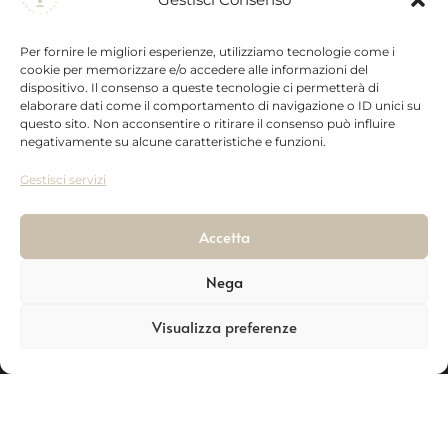
Spedizioni
Ceramic
Prodotti
P. iva:
Recesso
Collection
Newsletter
Per fornire le migliori esperienze, utilizziamo tecnologie come i
00523300762
Privacy
Wedding
cookie per memorizzare e/o accedere alle informazioni del
online
Collection
dispositivo. Il consenso a queste tecnologie ci permetterà di
Zona P.a.i.p.
elaborare dati come il comportamento di navigazione o ID unici su
Vai al Sito
Gift box
85026,
questo sito. Non acconsentire o ritirare il consenso può influire
negativamente su alcune caratteristiche e funzioni.
Palazzo San
Gervasio
Gestisci servizi
(PZ)
Accetta
Tell:
+39 320
285 3531
Nega
Contatti
Visualizza preferenze
Adimark.it ©
Realizzazione siti e-commerce